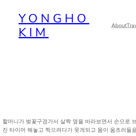
Skip
YONGHO
to
content
About
Tra
KIM
할머니가 벚꽃구경가서 살짝 옆을 바라보면서 손으로 브
진 타이머 해놓고 찍으려다가 웃게되고 몸이 움츠러들음