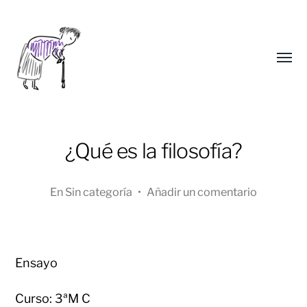
Alter
menú
¿Qué es la filosofía?
En
Sin categoría
•
Añadir un comentario
Yongho
Ensayo
Kim
Curso: 3ªM C