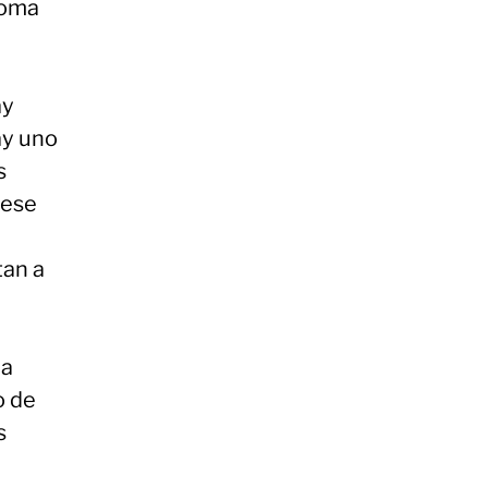
ioma
ay
ay uno
s
 ese
an a
la
o de
s