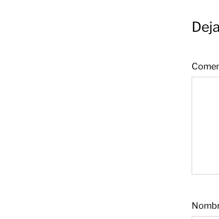
Deja
Comen
Nomb