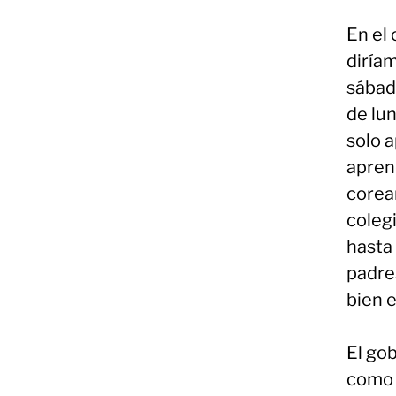
En el
diríam
sábad
de lun
solo 
apren
corean
coleg
hasta 
padre
bien e
El go
como 