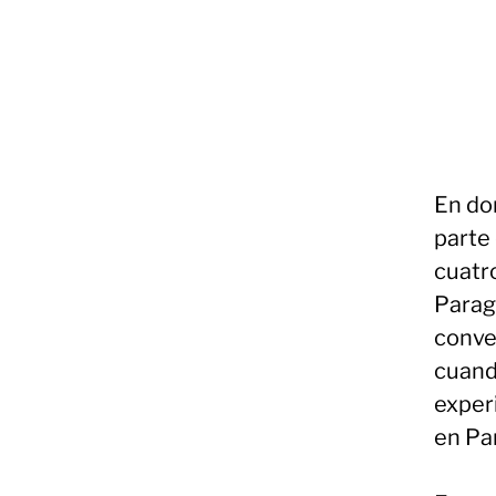
En do
parte
cuatro
Paragu
conve
cuand
exper
en Pa