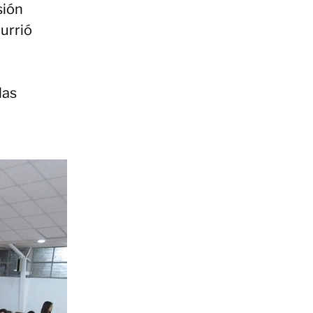
sión
currió
las