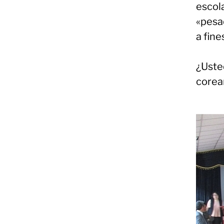
escol
«pesad
a fine
¿Uste
corea