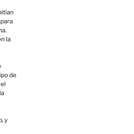
itían
 para
na.
n la
e
ipo de
 el
la
, y