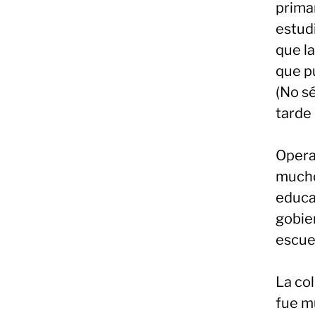
primar
estud
que la
que p
(No s
tarde
Opera
mucho
educac
gobie
escue
La col
fue mu