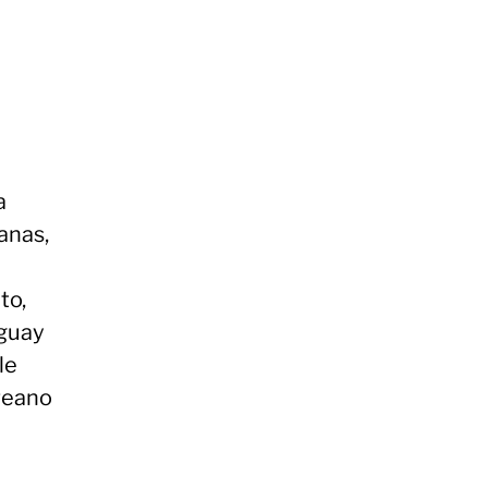
a
anas,
to,
aguay
le
reano