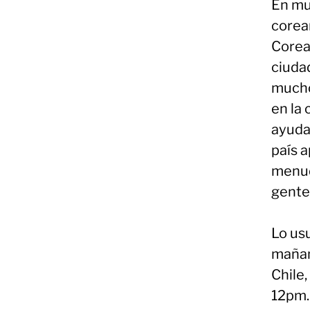
En mu
corea
Corea
ciuda
Yongho
mucho
Kim
en la 
ayuda
país 
menud
gente
Lo usu
mañana
Chile
12pm.