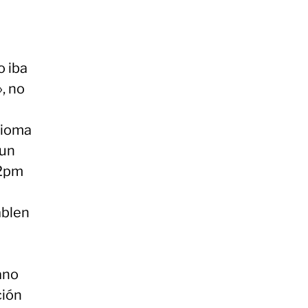
o iba
, no
dioma
 un
 2pm
ablen
ano
ción