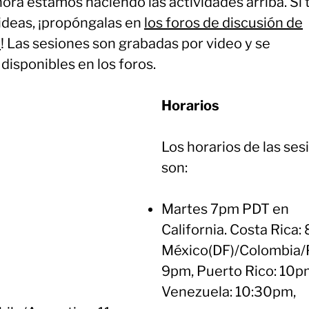
ora estamos haciendo las actividades arriba. Si 
 ideas, ¡propóngalas en
los foros de discusión de
t
! Las sesiones son grabadas por video y se
disponibles en los foros.
Horarios
Los horarios de las ses
son:
Martes 7pm PDT en
California. Costa Rica:
México(DF)/Colombia/
9pm, Puerto Rico: 10p
Venezuela: 10:30pm,