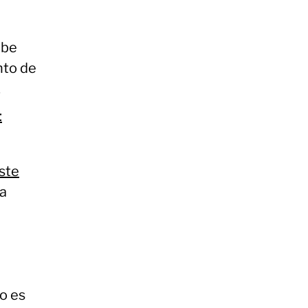
abe
nto de
.
t
este
ra
o es