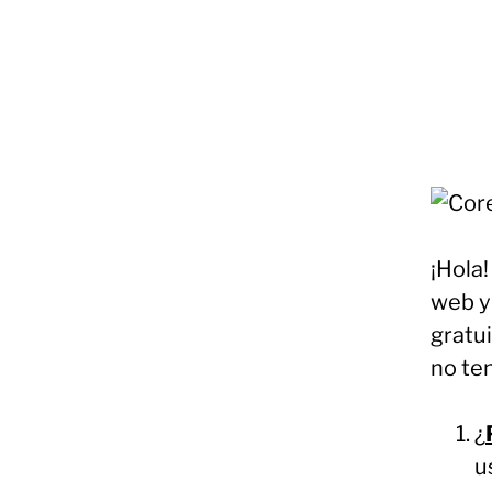
¡Hola
web y 
gratu
no ten
¿
u