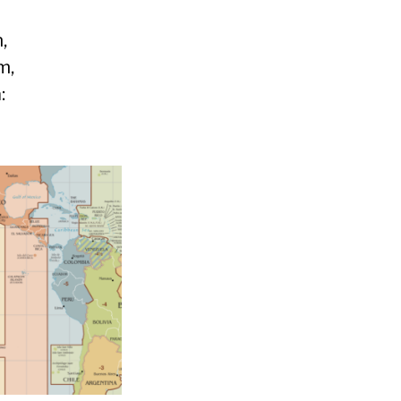
,
m,
: