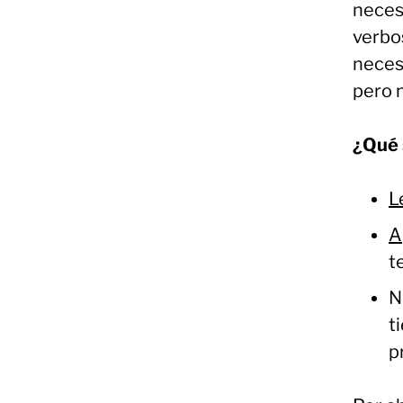
necesa
verbos
neces
pero 
¿Qué 
L
A
t
N
t
p