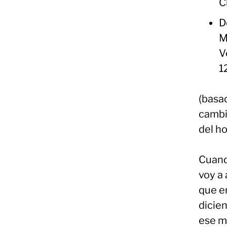
C
D
M
V
1
(basa
cambi
del ho
Cuand
voy a 
que e
dicie
ese m