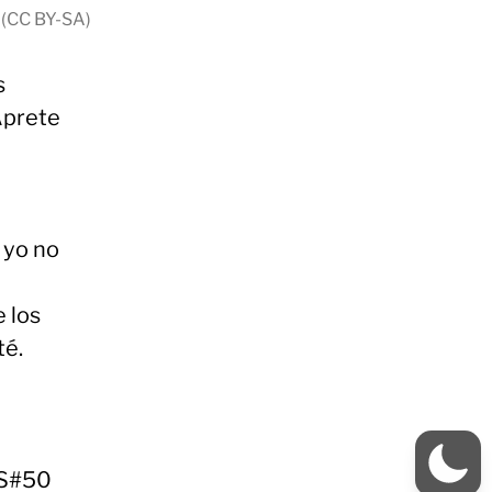
(CC BY-SA)
s
 Aprete
 yo no
 los
té.
 S#50