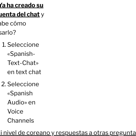
Ya ha creado su
uenta del chat
y
abe cómo
sarlo?
Seleccione
«Spanish-
Text-Chat»
en text chat
Seleccione
«Spanish
Audio» en
Voice
Channels
i nivel de coreano y respuestas a otras pregunt