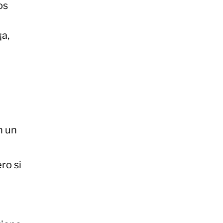
os
¡a,
n un
ro si