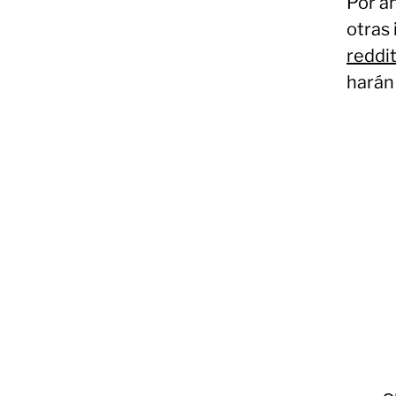
Por ah
otras
reddi
harán 