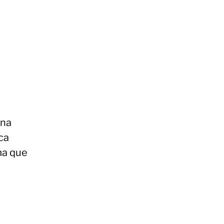
ina
ca
ma que