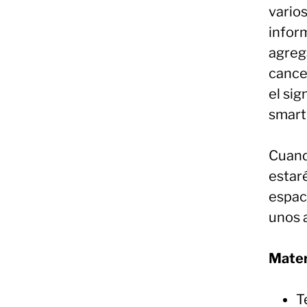
varios
infor
agrega
cancel
el sig
smart
Cuando
estar
espaci
unos a
Mater
T