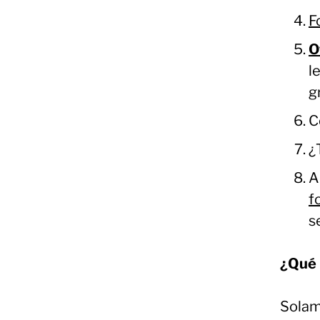
F
O
l
g
C
¿
A
f
s
¿Qué 
Solam