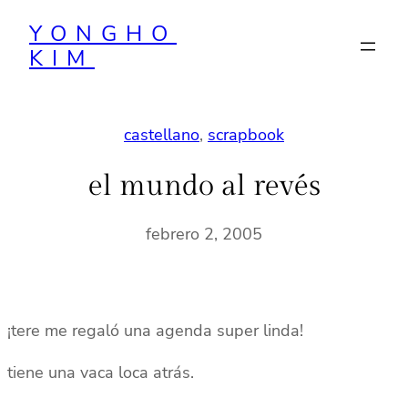
Saltar
YONGHO
al
KIM
contenido
castellano
, 
scrapbook
el mundo al revés
febrero 2, 2005
¡tere me regaló una agenda super linda!
tiene una vaca loca atrás.