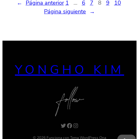
←
Página anterior
1
…
6
7
8
9
10
Página siguiente
→
YONGHO KIM
Twitter
Facebook
Instagram
© 2026 Funciona con
Tema WordPress Ona