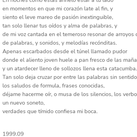
En noches como éstas anhelo estar a tu lado
en momentos en que mi corazón late al fin, y
siento el leve mareo de pasión inextinguible,
tan solo llenar tus oídos y alma de palabras, y
de mi voz cantada en el temeroso resonar de arroyos 
de palabras, y sonidos, y melodías recónditas.
Apenas escarbados desde el túnel llamado pudor
donde el aliento joven huele a pan fresco de las maña
y un atardecer lleno de sollozos llena esta catacumba.
Tan solo deja cruzar por entre las palabras sin sentido
los saludos de formula, frases conocidas,
déjame hacerme oír, o musa de los silencios, los verbo
un nuevo soneto,
verdades que tímido confiesa mi boca.
1999.09