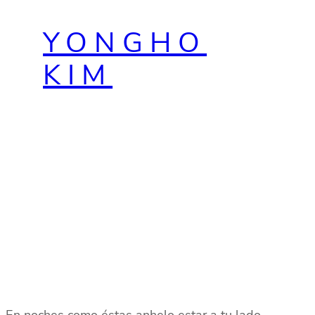
Saltar
YONGHO
al
contenido
KIM