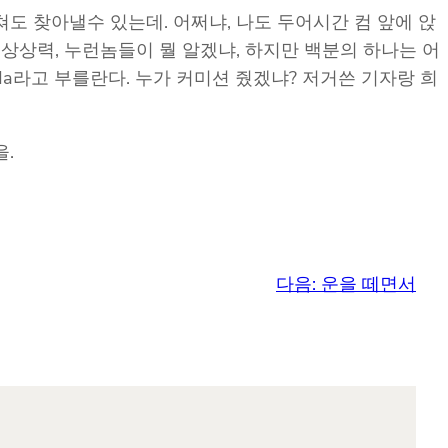
쳐도 찾아낼수 있는데. 어쩌냐, 나도 두어시간 컴 앞에 앉
 상상력, 누런놈들이 뭘 알겠냐, 하지만 백분의 하나는 어
anda라고 부를란다. 누가 커미션 줬겠냐? 저거쓴 기자랑 희
.
다음:
운을 떼면서