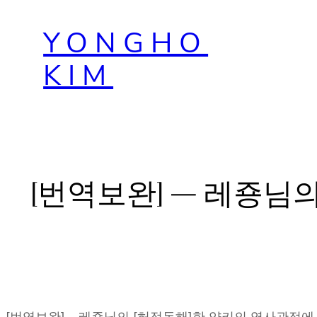
콘
YONGHO
텐
츠
KIM
로
바
로
가
기
[번역보완] – 레죵님의 [허접독