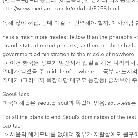
[번역보완] – 레죵님의 [허접독해]한 양키의 역사관점
http://www.mediamob.co.kr/rockdipl/5253.html
독해 많이 허접; 근데 이걸 꼭 번역해야 할까. 예사처럼
he is a much more modest fellow than the ph
grand, state-directed projects, so there ought to be l
government administration to the middle of nowhere
-> 이건 한국은 정부가 앞장서서 삽질을 해온 나라라서 
린데가 되겠음 주: middle of nowhere 는 동
지대가 (그러니까 목장이랑 대규모 농장등) 중서부에 주
Seoul-less
미국아해들은 seoul을 soul과 똑같이 읽음. soul-le
For all the plans to end Seoul’s domination of the rest
capital.
-> 서울의 헤게모니를 없애려 정부가 지랄함에도 불구하고,