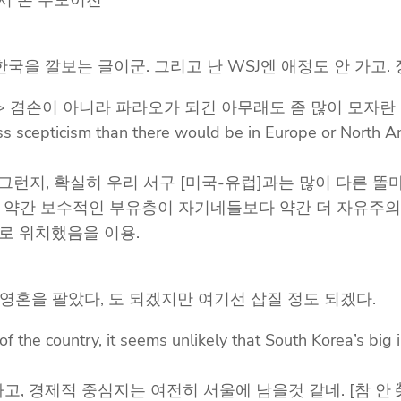
에서 본 수도이전
 한국을 깔보는 글이군. 그리고 난 WSJ엔 애정도 안 가고
araohs -> 겸손이 아니라 파라오가 되긴 아무래도 좀 많이 모자란 놈현이
ess scepticism than there would be in Europe or North A
그런지, 확실히 우리 서구 [미국-유럽]과는 많이 다른 똘
부 대도시의 약간 보수적인 부유층이 자기네들보다 약간 더 자유
로 위치했음을 이용.
ss는 영혼을 팔았다, 도 되겠지만 여기선 삽질 정도 되겠다.
 of the country, it seems unlikely that South Korea’s big
 경제적 중심지는 여전히 서울에 남을것 같네. [참 안 榮