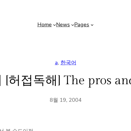
Home
News
Pages
a
, 
한국어
해] The pros and con
8월 19, 2004