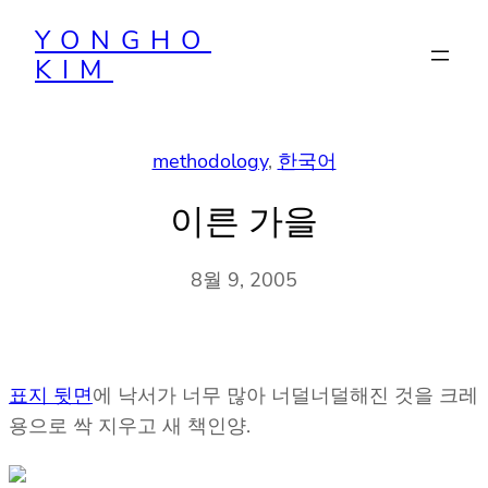
콘
YONGHO
텐
KIM
츠
로
바
methodology
, 
한국어
로
가
이른 가을
기
8월 9, 2005
표지 뒷면
에 낙서가 너무 많아 너덜너덜해진 것을 크레
용으로 싹 지우고 새 책인양.