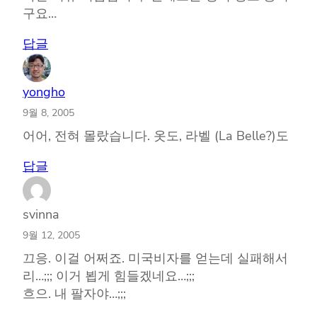
구요…
답글
yongho
9월 8, 2005
어어, 전혀 몰랐습니다. 옷도, 라벨 (La Belle?)도
답글
svinna
9월 12, 2005
끄응. 이걸 어쩌죠. 미국비자를 얻는데 실패해서
리…;;; 이거 뵙게 힘들겠네요…;;;
흐으. 내 팔자야…;;;