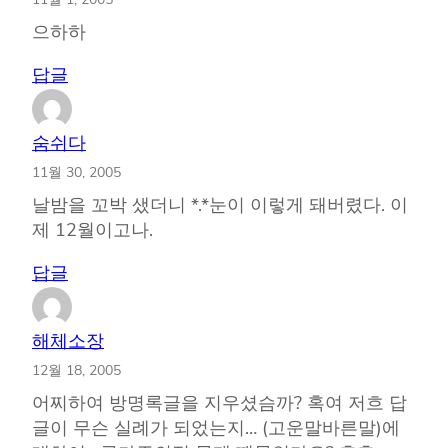
으하하
답글
숨쉬다
11월 30, 2005
날밤을 꼬박 샜더니 *.*눈이 이렇게 돼버렸다. 이
제 12월이고나.
답글
해체소장
12월 18, 2005
어찌하여 방명록글을 지우셨슴까? 혹여 저흐 답
글이 무슨 실례가 되었는지… (고운말바른말)에