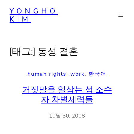
콘
YONGHO
텐
KIM
츠
로
바
로
[태그:]
동성 결혼
가
기
human rights
, 
work
, 
한국어
거짓말을 일삼는 성 소수
자 차별세력들
10월 30, 2008